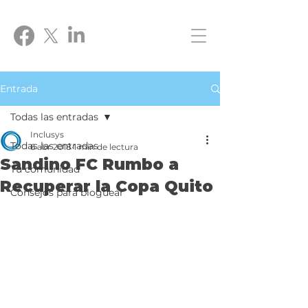
Entrada
Todas las entradas
Inclusys
Todas las entradas
6 abr 2018
1 min de lectura
Sandino FC Rumbo a
Tu comunidad
Recuperar la Copa Quito
Consejos para bloguear