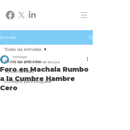
Entrada
Todas las entradas
Inclusys
Todas las entradas
10 abr 2018
1 min de lectura
Foro en Machala Rumbo
Tu comunidad
a la Cumbre Hambre
Consejos para bloguear
Cero