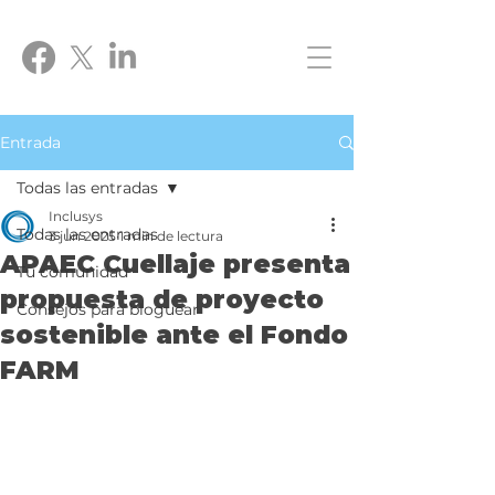
Entrada
Todas las entradas
Inclusys
Todas las entradas
3 jun 2025
1 min de lectura
APAEC Cuellaje presenta
Tu comunidad
propuesta de proyecto
Consejos para bloguear
sostenible ante el Fondo
FARM