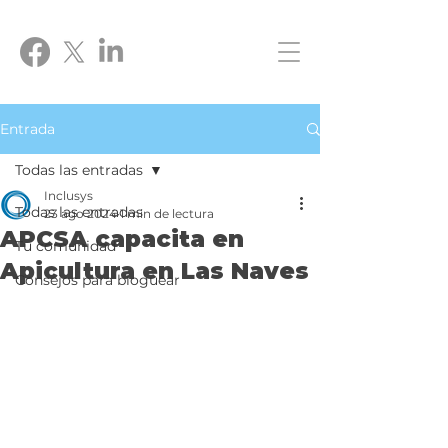
Entrada
Todas las entradas
Inclusys
Todas las entradas
23 ago 2024
1 min de lectura
APCSA capacita en
Tu comunidad
Apicultura en Las Naves
Consejos para bloguear