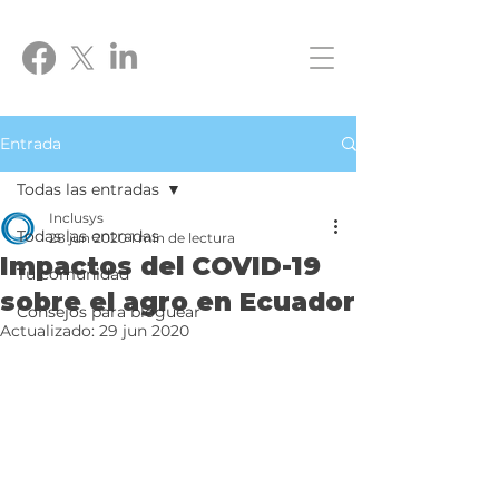
Entrada
Todas las entradas
Inclusys
Todas las entradas
28 jun 2020
1 min de lectura
Impactos del COVID-19
Tu comunidad
sobre el agro en Ecuador
Consejos para bloguear
Actualizado:
29 jun 2020