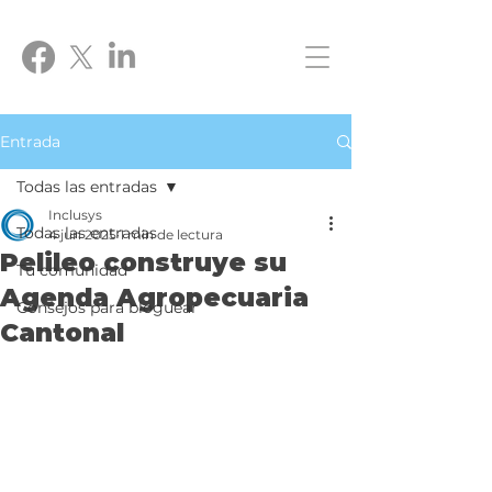
Entrada
Todas las entradas
Inclusys
Todas las entradas
4 jun 2025
1 min de lectura
Pelileo construye su
Tu comunidad
Agenda Agropecuaria
Consejos para bloguear
Cantonal