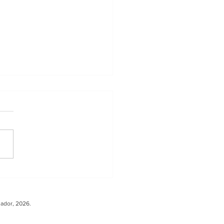
ler sobre Carga
ura fortalece la
peración entre
uador, 2026.
ador y Europa