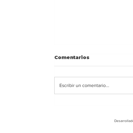
Comentarios
Escribir un comentario...
Ney Barrionuevo:
Alejarse de los
extremismos y actuar
Desarrollad
con responsabilidad