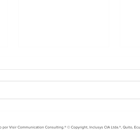
Entrevista en i99 FM
Tal
sobre el Fusarium Raza
Seg
4 y los desafíos para el
coo
o por Visir Communication Consulting.® © Copyright, Inclusys CIA Ltda.®, Quito, Ec
banano ecuatoriano
Ecu