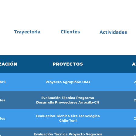
Trayectoria
Clientes
Actividades
ZACIÓN
PROYECTOS
A
bril
Proyecto Agropiñón OMJ
2
Evaluación Técnica Programa
des
2
Desarrollo Proveedores Arrocillo-CN
Evaluación Técnica Gira Tecnológica
des
2
Chile-Toni
Evaluación Técnica Proyecto Negocios