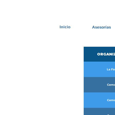
Inicio
Asesorías
ORGANI
La Fa
Cem
Cem