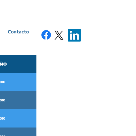
Contacto
ÑO
010
010
010