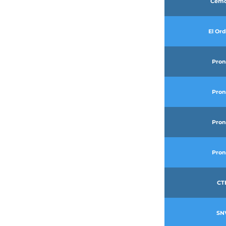
Cem
El Or
Pron
Pron
Pron
Pron
CT
SN