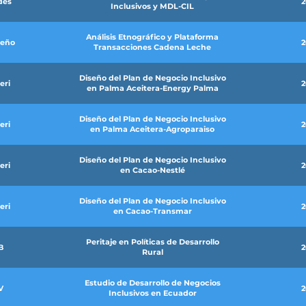
des
2
Inclusivos y MDL-CIL
Análisis Etnográfico y Plataforma
deño
2
Transacciones Cadena Leche
Diseño del Plan de Negocio Inclusivo
eri
2
en Palma Aceitera-Energy Palma
Diseño del Plan de Negocio Inclusivo
eri
2
en Palma Aceitera-Agroparaiso
Diseño del Plan de Negocio Inclusivo
eri
2
en Cacao-Nestlé
Diseño del Plan de Negocio Inclusivo
eri
2
en Cacao-Transmar
Peritaje en Políticas de Desarrollo
B
2
Rural
Estudio de Desarrollo de Negocios
V
2
Inclusivos en Ecuador